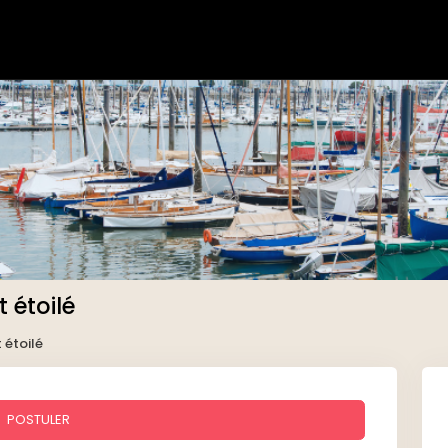
 étoilé
 étoilé
POSTULER