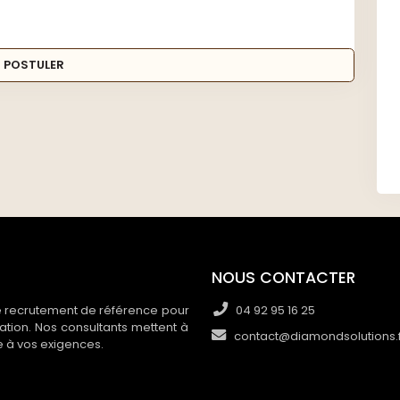
POSTULER
NOUS CONTACTER
e recrutement de référence pour
04 92 95 16 25
ration. Nos consultants mettent à
contact@diamondsolutions.
e à vos exigences.