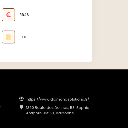
3846
CDI
https://www.diamondsolutions.fr/
fr
1360 Route des Dolines, B3, Sophia
Antipolis 06560, Valbonne